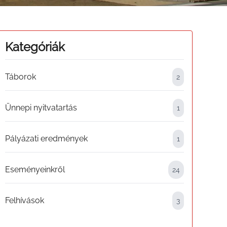
Kategóriák
Táborok
2
Ünnepi nyitvatartás
1
Pályázati eredmények
1
Eseményeinkről
24
Felhívások
3