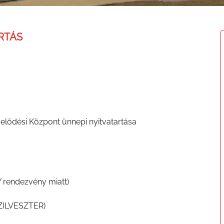
RTÁS
lődési Központ ünnepi nyitvatartása
endezvény miatt)
ZILVESZTER)