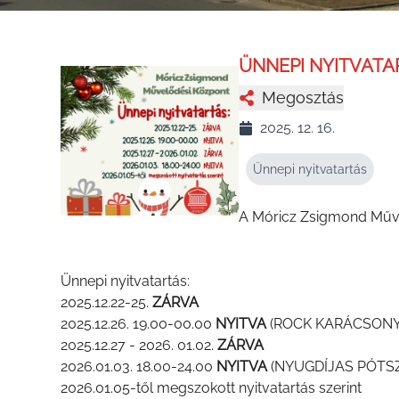
ÜNNEPI NYITVATA
Megosztás
2025. 12. 16.
Ünnepi nyitvatartás
A Móricz Zsigmond Műve
Ünnepi nyitvatartás:
2025.12.22-25.
ZÁRVA
2025.12.26. 19.00-00.00
NYITVA
(ROCK KARÁCSONY r
2025.12.27 - 2026. 01.02.
ZÁRVA
2026.01.03. 18.00-24.00
NYITVA
(NYUGDÍJAS PÓTS
2026.01.05-től megszokott nyitvatartás szerint