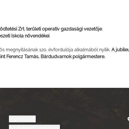
tetési Zrt. területi operatív gazdasági vezetője
.
szeti Iskola növendékei
.
ös megnyitásának 120. évfordulója alkalmából nyílik.
A jubil
mint Ferencz Tamás, Bárdudvarnok polgármestere.
Impresszum
Adatvédelmi szabályzat