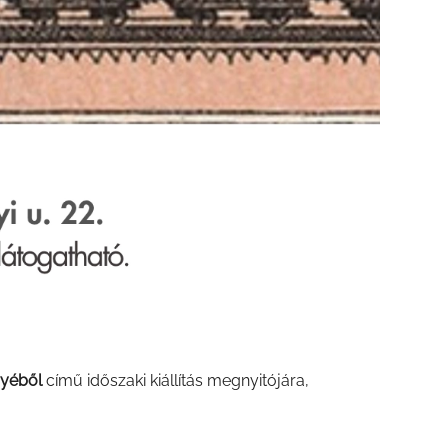
yéből
című időszaki kiállítás megnyitójára,