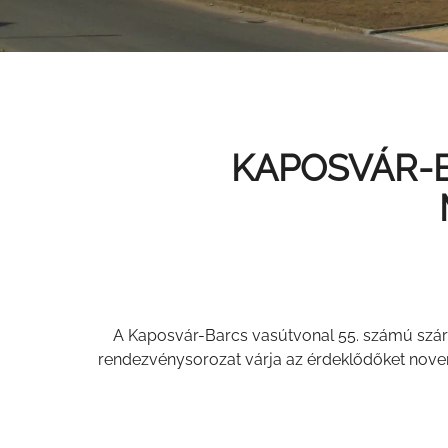
KAPOSVÁR-B
A Kaposvár-Barcs vasútvonal 55. számú szárny
rendezvénysorozat várja az érdeklődőket novemb