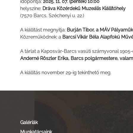
időpontja:
2025. 11. 07. (péntek) 10:00
helyszíne:
Dráva Közérdekű Muzeális Kiállítóhely
(7570 Barcs, Széchenyi u. 22.)
A kiállítást megnyitja:
Burján Tibor, a MÁV Pályaműköd
Közreműködnek: a
Barcsi Vikár Béla Alapfokú Művé
A tárlat a Kaposvár-Barcs vasúti szárnyvonal 1905-
Anderné Röszler Erika, Barcs polgármestere, vala
A kiállítás november 29-ig tekinthető meg.
Galériák
Munkatársaink