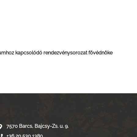
eumhoz kapcsolódó rendezvénysorozat fővédnöke
7570 Barcs, Bajcsy-Zs. u. 9.
+36 20 530 1380