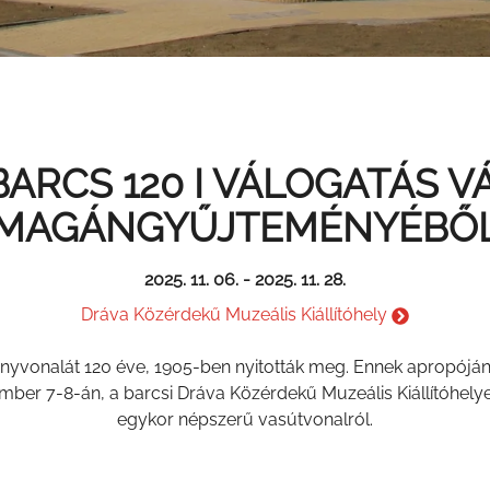
ARCS 120 I VÁLOGATÁS V
MAGÁNGYŰJTEMÉNYÉBŐ
2025. 11. 06.
-
2025. 11. 28.
Dráva Közérdekű Muzeális Kiállítóhely
vonalát 120 éve, 1905-ben nyitották meg. Ennek apropóján, a
er 7-8-án, a barcsi Dráva Közérdekű Muzeális Kiállítóhelye
egykor népszerű vasútvonalról.