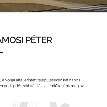
ÁMOSI PÉTER
L
 vonal által érintett településeken két napos
n pedig időszaki kiállítással emlékezünk meg az