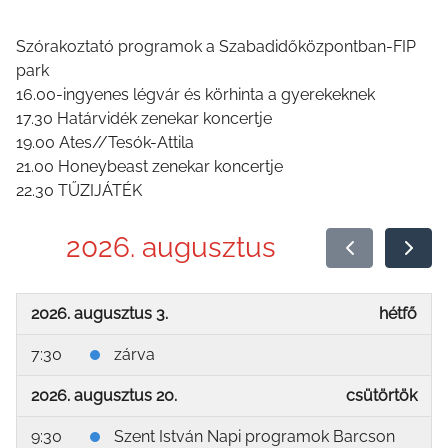
Szórakoztató programok a Szabadidőközpontban-FIP
park
16.00-ingyenes légvár és körhinta a gyerekeknek
17.30 Határvidék zenekar koncertje
19.00 Ates//Tesók-Attila
21.00 Honeybeast zenekar koncertje
22.30 TŰZIJÁTÉK
2026. augusztus
2026. augusztus 3.
hétfő
7:30
zárva
2026. augusztus 20.
csütörtök
9:30
Szent István Napi programok Barcson