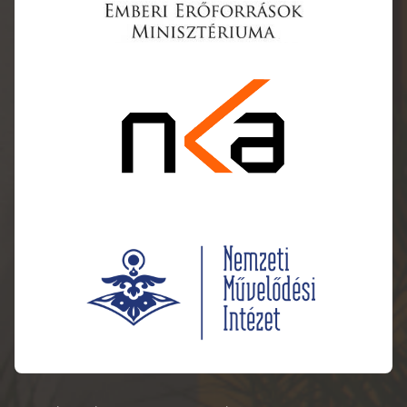
Betűméret növel
Betűméret csökk
Betűközök növel
Betűközök csökk
Sormagasság nö
Sormagasság cs
Színek invertálás
Szürke színek
Nagy kurzor
Olvasás segítő vo