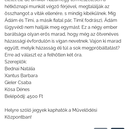
hétköznapi munkát végző férjével, megtalálják az
összhangot a viták ellenére, s mindig kibékülnek. Míg
Ádám és Timi, a másik fiatal pár, Timi( fodrász), Ádám
(ügyvéd) nem hallják meg egymást. Ez a négy ember
barátsága olyan erős marad, hogy még az ötvenéves
házassági évfordulón is vígan nevetnek. Vajon ki marad
együtt, melyik házasság éli túl a sok megpróbáltatást?
Erre ad választ ez a felhőtlen két óra.
Szereplők:
Bednai Natália
Xantus Barbara
Gieler Csaba
Kósa Dénes
Belépődíj: 4500 Ft
Helyre szóló jegyek kaphatók a Művelődési
Központban!