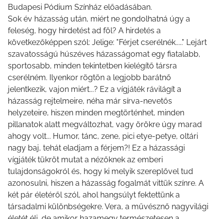
Budapesi Pódium Színház előadásában.
Sok év házasság után, miért ne gondolhatná úgy a
feleség, hogy hirdetést ad föl? A hirdetés a
következőképpen szól: Jelige: "Férjet cserélnék....." Lejárt
szavatosságú húszéves házasságomat egy fiatalabb,
sportosabb, minden tekintetben kielégítő társra
cserélném. Ilyenkor rögtön a legjobb barátnő
jelentkezik, vajon miért...? Ez a vígjáték rávilágít a
házasság rejtelmeire, néha már sírva-nevetős
helyzeteire, hiszen minden megtörténhet, minden
pillanatok alatt megváltozhat, vagy örökre úgy marad
ahogy volt... Humor, tánc, zene, pici etye-petye, oltári
nagy baj, tehát eladjam a férjem?! Ez a házassági
vígjáték tükröt mutat a nézőknek az emberi
tulajdonságokról és, hogy ki melyik szereplővel tud
azonosulni, hiszen a házasság fogalmát vittük színre. A
két pár életéről szól, ahol hangsúlyt fektettünk a
társadalmi különbségekre. Vera, a művésznő nagyvilági
életét éli, de amikor hazamegy természetesen a