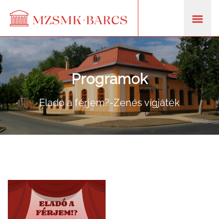
Programok
Eladó a férjem?-Zenés vígjáték