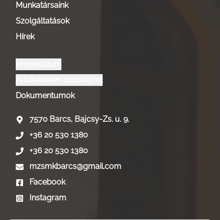
Munkatársaink
Szolgáltatások
Hírek
Impresszum
Adatvédelmi szabályzat
Dokumentumok
7570 Barcs, Bajcsy-Zs. u. 9.
+36 20 530 1380
+36 20 530 1380
mzsmkbarcs@gmail.com
Facebook
Instagram