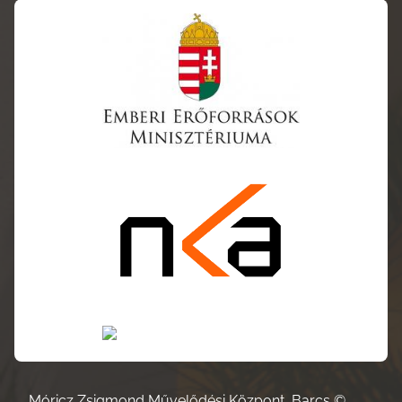
Móricz Zsigmond Művelődési Központ, Barcs ©