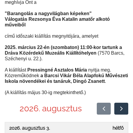
meghívja Önt a
"Barangolás a nagyvilágban képeken"
Válogatás Rezsonya Éva Katalin amatőr alkotó
műveiből
című időszaki kiállítás megnyitójára, amelyet
2025. március 22-én (szombaton) 11:00-kor tartunk a
Dráva Közérdekű Muzeális Kiállítóhelyen
(7570 Barcs,
Széchenyi u. 22.).
A kiállítást
Pressingné Asztalos Mária
nyitja meg.
Közreműködnek
a Barcsi Vikár Béla Alapfokú Művészeti
Iskola növendékei és tanáruk, Dingó Zsanett
.
(A kiállítás május 30-ig megtekinthető.)
2026. augusztus
2026. augusztus 3.
hétfő