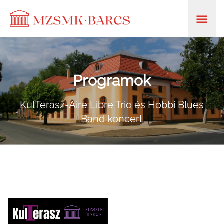
Programok
KulTerasz-Aire Libre Trio és Hobbi Blues
Band koncert