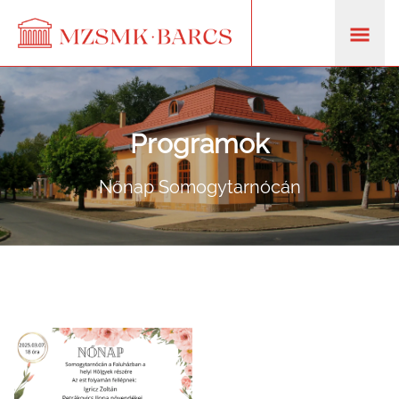
Programok
Nőnap Somogytarnócán