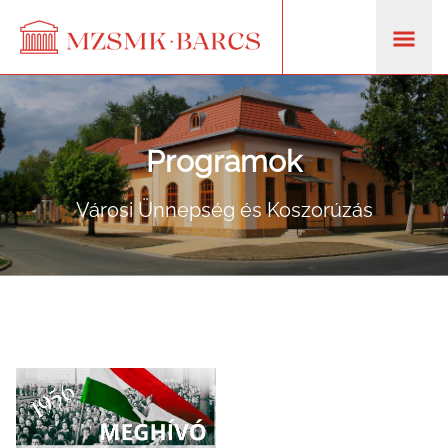
Programok
Városi Ünnepség és Koszorúzás