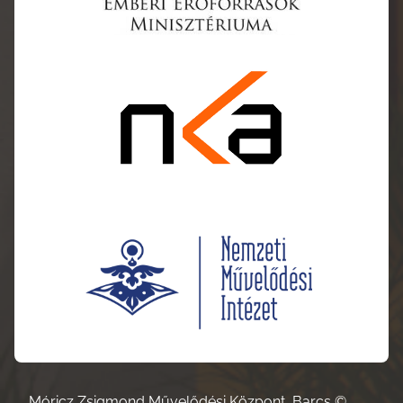
Móricz Zsigmond Művelődési Központ, Barcs ©