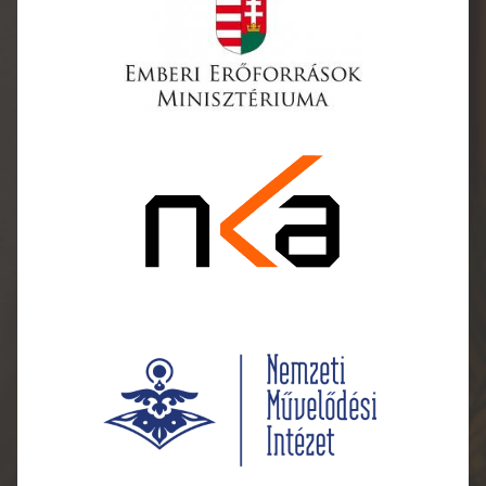
Betűméret növel
Betűméret csökk
Betűközök növel
Betűközök csökk
Sormagasság nö
Sormagasság cs
Színek invertálás
Szürke színek
Nagy kurzor