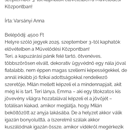
Központban!
Írta: Varsányi Anna
Belépődíj: 4500 Ft
Helyre szóló jegyek 2025. szeptember 3-tól kaphatók
elővételben a Művelődési Központban!
Teri, a kapuzárási pánik felé tartó, ötvenéves,
többszörösen elvált, dekoratív ügyvédnő egy nála jóval
fiatalabb, nem éppen magas szellemi képességekkel, de
annál inkább jó fizikai adottságokkal rendelkező
szeretője, Milán mellett képzeli el a mindennapjait, akit
még ki is tart. Teri lánya, Emma – aki egy titokzatos kis
jövevény világra hozatalával képzeli el a jövőjét –
totálisan kiakad, amikor meglátja, hogy Milán
beköltözött az anyja lakásába. De a helyzet akkor válik
igazán bonyolulttá, a (szerelmi) szálak akkor
kuszálódnak igazán össze, amikor vidékről megérkezik