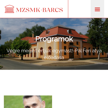
Programok
Végre megint értjük egymást!-Pál Feri atya
előadása