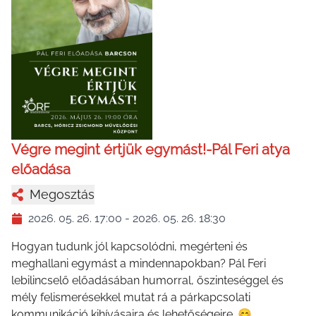
Végre megint értjük egymást!-Pál Feri atya
előadása
Megosztás
2026. 05. 26. 17:00
-
2026. 05. 26. 18:30
Hogyan tudunk jól kapcsolódni, megérteni és
meghallani egymást a mindennapokban? Pál Feri
lebilincselő előadásában humorral, őszinteséggel és
mély felismerésekkel mutat rá a párkapcsolati
kommunikáció kihívásaira és lehetőségeire. 😊