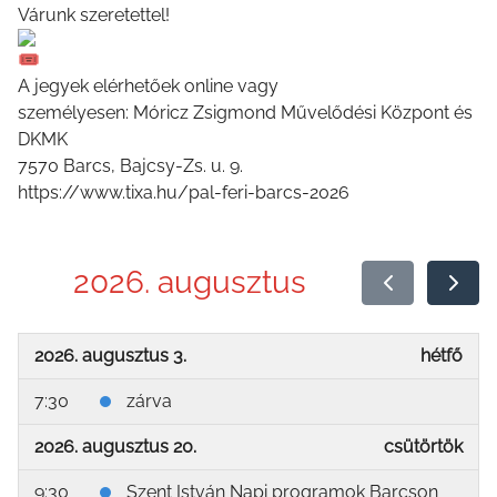
Várunk szeretettel!
A jegyek elérhetőek online vagy
személyesen: Móricz Zsigmond Művelődési Központ és
DKMK
7570 Barcs, Bajcsy-Zs. u. 9.
https://www.tixa.hu/pal-feri-barcs-2026
2026. augusztus
2026. augusztus 3.
hétfő
7:30
zárva
2026. augusztus 20.
csütörtök
9:30
Szent István Napi programok Barcson